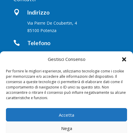

Indirizzo
Via Pierre De Coubertin, 4
85100 Potenza

Telefono
0971.601267 | 347.1096067
Gestisci Consenso

Email
Per fornire le migliori esperienze, utilizziamo tecnologie come i cookie
enrico.devita@dev-it.it
per memorizzare e/o accedere alle informazioni del dispositivo. Il
consenso a queste tecnologie ci permetterà di elaborare dati come il
comportamento di navigazione o ID unici su questo sito. Non
acconsentire o ritirare il consenso può influire negativamente su alcune
Seguici su
caratteristiche e funzioni.
Accetta
Nega
|
Privacy Policy
Cookies