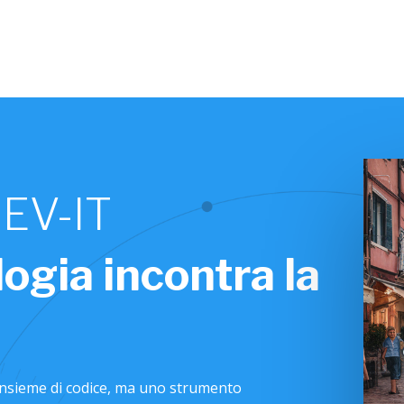
DEV-IT
ogia incontra la
 insieme di codice, ma uno strumento