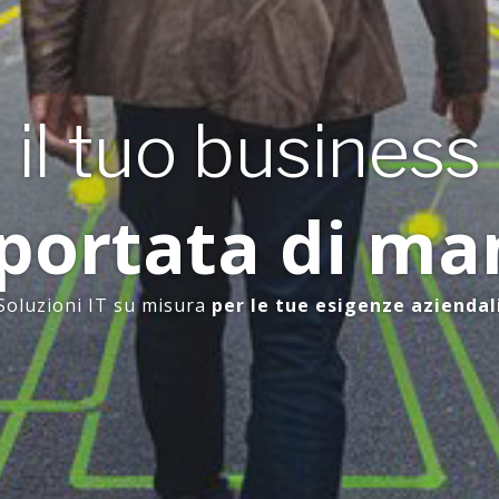
il tuo business
 portata di ma
Soluzioni IT su misura
per le tue esigenze aziendal