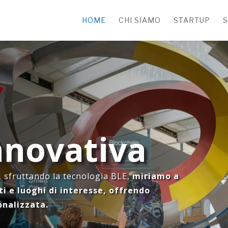
HOME
CHI SIAMO
STARTUP
S
nnovativa
, sfruttando la tecnologia BLE
,
miriamo a
i e luoghi di interesse, offrendo
onalizzata.