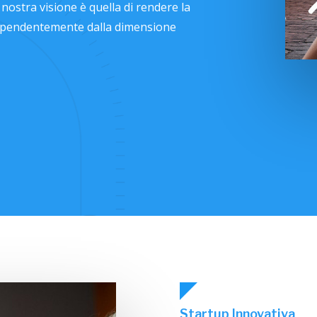
nostra visione è quella di rendere la
indipendentemente dalla dimensione
Startup Innovativa